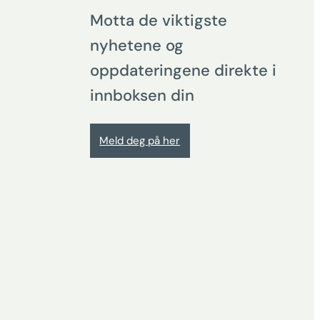
Motta de viktigste
nyhetene og
oppdateringene direkte i
innboksen din
Meld deg på her