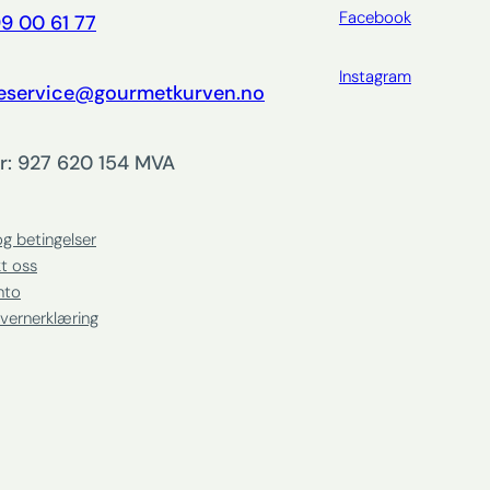
Facebook
9 00 61 77
Instagram
eservice@gourmetkurven.no
r: 927 620 154 MVA
og betingelser
t oss
nto
vernerklæring