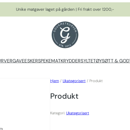
Unike matgaver laget på gården | Fri frakt over 1200,-
URVER
GAVEESKER
SPEKEMAT
KRYDDER
SYLTETØY
SØTT & GOD
Hjem
/
Ukategorisert
/ Produkt
Produkt
Kategori:
Ukategorisert