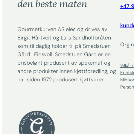
den beste maten
+47 9
kund
Gourmetkurven AS eies og drives av
Birgit Hårtveit og Lars Sandholtbråten
Org.n
som til daglig holder til på Smedstuen
Gård i Eidsvoll. Smedstuen Gård er en
prisbelønt produsent av spekemat og
Vilkår 
andre produkter innen kjøttforedling, og
Kontak
har siden 1972 produsert kjøttvarer.
Min ko
Person