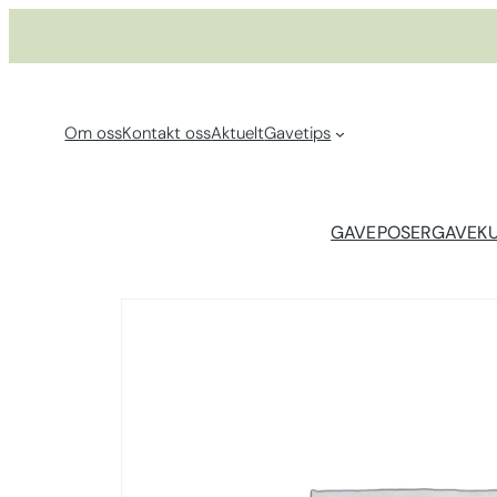
Hopp
til
innhold
Om oss
Kontakt oss
Aktuelt
Gavetips
GAVEPOSER
GAVEK