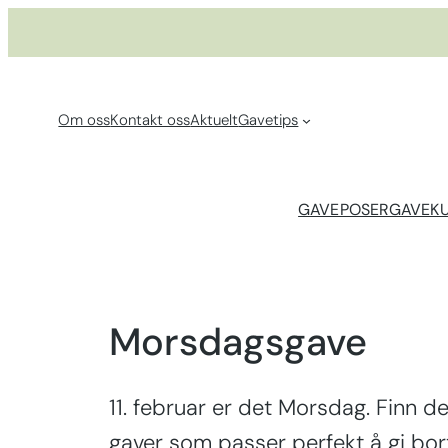
Hopp
til
innhold
Om oss
Kontakt oss
Aktuelt
Gavetips
GAVEPOSER
GAVEK
Morsdagsgave
11. februar er det Morsdag. Finn
gaver som passer perfekt å gi bo