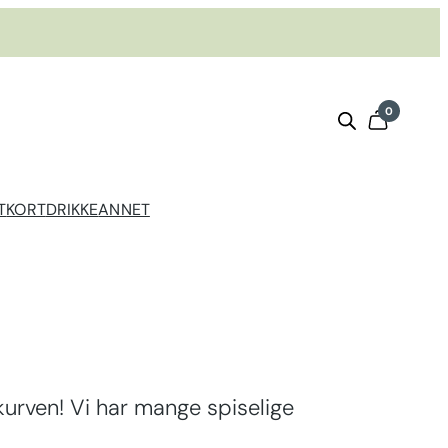
0
T
KORT
DRIKKE
ANNET
urven! Vi har mange spiselige