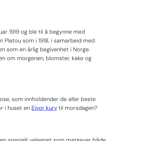
ar 1919 og ble til å begynne med
n Platou som i 1918, i samarbeid med
en som en årlig begivenhet i Norge.
ngen om morgenen, blomster, kake og
pose, som innholdender de aller beste
or i huset en
Eivor kurv
til morsdagen?
r en spesielt velegnet som matgaver både