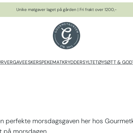
Unike matgaver laget på gården | Fri frakt over 1200,-
URVER
GAVEESKER
SPEKEMAT
KRYDDER
SYLTETØY
SØTT & GOD
 den perfekte morsdagsgaven her hos Gourmetk
rt på morsdagen.