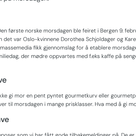
 første norske morsdagen ble feiret i Bergen 9. febru
en det var Oslo-kvinnene Dorothea Schjoldager og Kare
og massemedia fikk gjennomslag for å etablere morsdag
familiedag, der mødre oppvartes med f.eks kaffe på se
ve
r ikke gi mor en pent pyntet gourmetkurv eller gourmet
iver til morsdagen i mange prisklasser. Hva med å gi m
ave
poser som vi har fått gode tilbakemeldinger på. De e