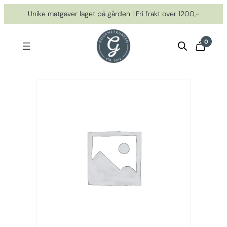
Hopp
Unike matgaver laget på gården | Fri frakt over 1200,-
til
innhold
0