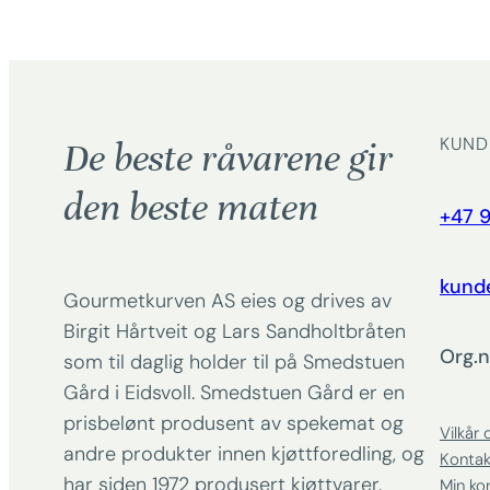
KUND
De beste råvarene gir
den beste maten
+47 9
kund
Gourmetkurven AS eies og drives av
Birgit Hårtveit og Lars Sandholtbråten
Org.n
som til daglig holder til på Smedstuen
Gård i Eidsvoll. Smedstuen Gård er en
prisbelønt produsent av spekemat og
Vilkår 
andre produkter innen kjøttforedling, og
Kontak
har siden 1972 produsert kjøttvarer.
Min ko