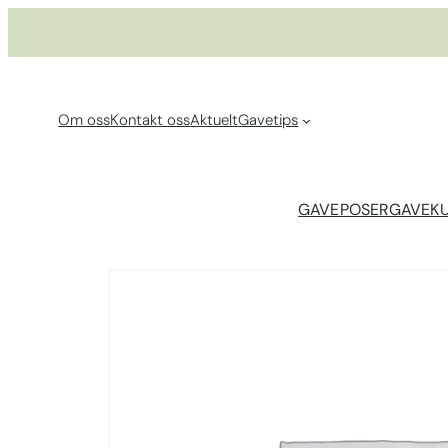
Hopp
til
innhold
Om oss
Kontakt oss
Aktuelt
Gavetips
GAVEPOSER
GAVEK