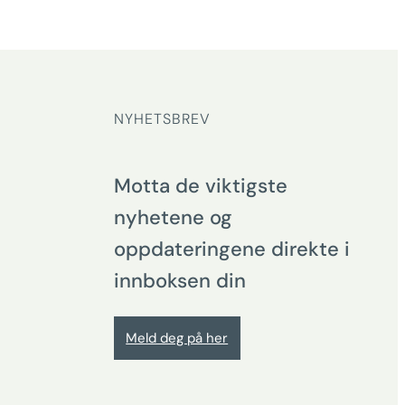
NYHETSBREV
Motta de viktigste
nyhetene og
oppdateringene direkte i
innboksen din
Meld deg på her