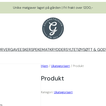
Unike matgaver laget på gården | Fri frakt over 1200,-
URVER
GAVEESKER
SPEKEMAT
KRYDDER
SYLTETØY
SØTT & GOD
Hjem
/
Ukategorisert
/ Produkt
Produkt
Kategori:
Ukategorisert