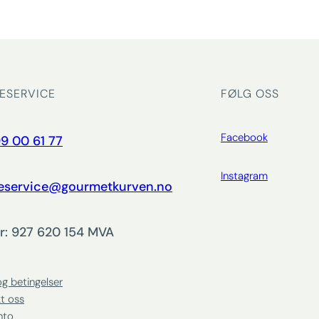
ESERVICE
FØLG OSS
Facebook
9 00 61 77
Instagram
eservice@gourmetkurven.no
r: 927 620 154 MVA
og betingelser
t oss
nto