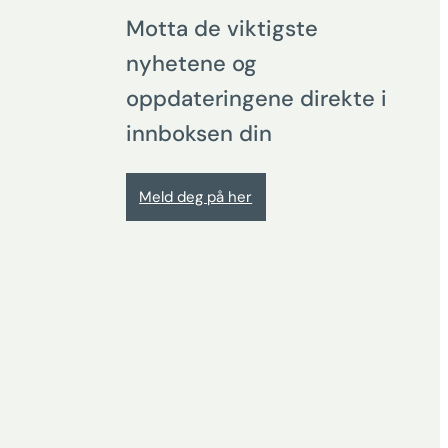
Motta de viktigste
nyhetene og
oppdateringene direkte i
innboksen din
Meld deg på her