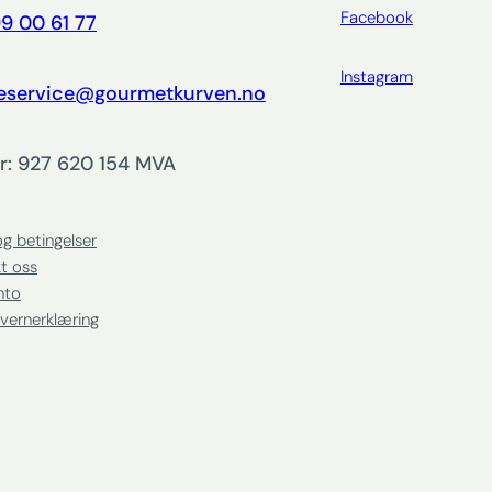
Facebook
9 00 61 77
Instagram
eservice@gourmetkurven.no
r: 927 620 154 MVA
og betingelser
t oss
nto
vernerklæring