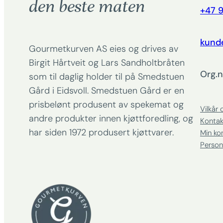
den beste maten
+47 9
kund
Gourmetkurven AS eies og drives av
Birgit Hårtveit og Lars Sandholtbråten
Org.n
som til daglig holder til på Smedstuen
Gård i Eidsvoll. Smedstuen Gård er en
prisbelønt produsent av spekemat og
Vilkår 
andre produkter innen kjøttforedling, og
Kontak
har siden 1972 produsert kjøttvarer.
Min ko
Person