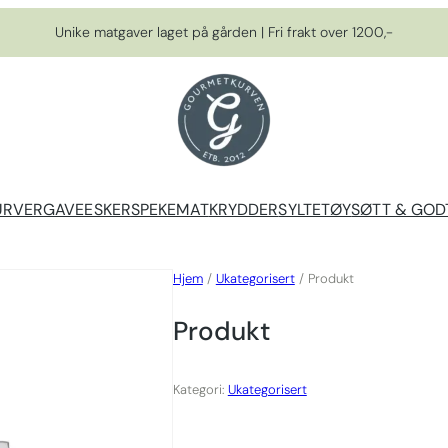
Unike matgaver laget på gården | Fri frakt over 1200,-
URVER
GAVEESKER
SPEKEMAT
KRYDDER
SYLTETØY
SØTT & GOD
Hjem
/
Ukategorisert
/ Produkt
Produkt
Kategori:
Ukategorisert