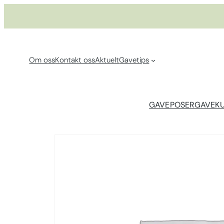
Hopp
til
innhold
Om oss
Kontakt oss
Aktuelt
Gavetips
GAVEPOSER
GAVEK