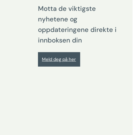
Motta de viktigste
nyhetene og
oppdateringene direkte i
innboksen din
Meld deg på her