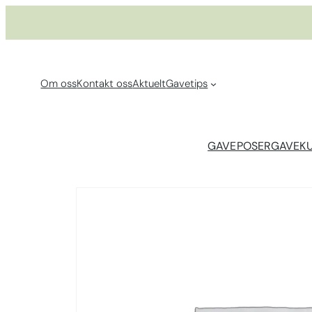
Hopp
til
innhold
Om oss
Kontakt oss
Aktuelt
Gavetips
GAVEPOSER
GAVEK