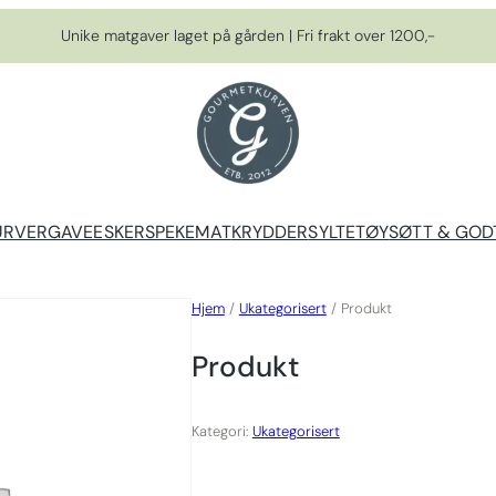
Unike matgaver laget på gården | Fri frakt over 1200,-
URVER
GAVEESKER
SPEKEMAT
KRYDDER
SYLTETØY
SØTT & GOD
Hjem
/
Ukategorisert
/ Produkt
Produkt
Kategori:
Ukategorisert