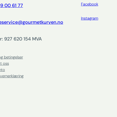
Facebook
9 00 61 77
Instagram
eservice@gourmetkurven.no
r: 927 620 154 MVA
og betingelser
t oss
nto
vernerklæring