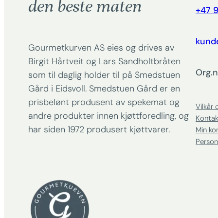
den beste maten
+47 9
kund
Gourmetkurven AS eies og drives av
Birgit Hårtveit og Lars Sandholtbråten
Org.n
som til daglig holder til på Smedstuen
Gård i Eidsvoll. Smedstuen Gård er en
prisbelønt produsent av spekemat og
Vilkår 
andre produkter innen kjøttforedling, og
Kontak
har siden 1972 produsert kjøttvarer.
Min ko
Person