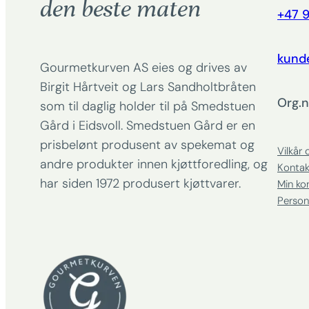
den beste maten
+47 9
kund
Gourmetkurven AS eies og drives av
Birgit Hårtveit og Lars Sandholtbråten
Org.n
som til daglig holder til på Smedstuen
Gård i Eidsvoll. Smedstuen Gård er en
prisbelønt produsent av spekemat og
Vilkår 
andre produkter innen kjøttforedling, og
Kontak
har siden 1972 produsert kjøttvarer.
Min ko
Person