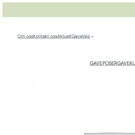
Hopp
til
innhold
Om oss
Kontakt oss
Aktuelt
Gavetips
GAVEPOSER
GAVEK