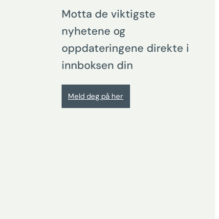
Motta de viktigste
nyhetene og
oppdateringene direkte i
innboksen din
Meld deg på her