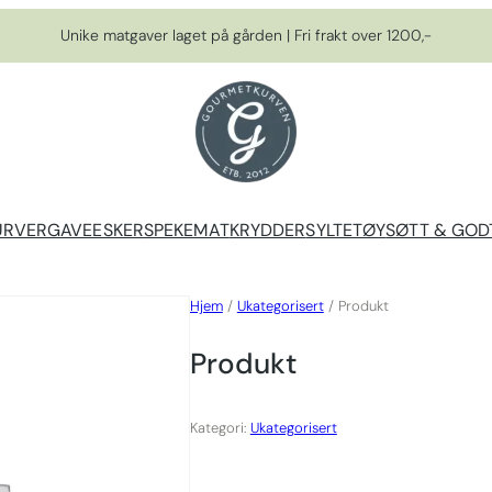
Unike matgaver laget på gården | Fri frakt over 1200,-
URVER
GAVEESKER
SPEKEMAT
KRYDDER
SYLTETØY
SØTT & GOD
Hjem
/
Ukategorisert
/ Produkt
Produkt
Kategori:
Ukategorisert