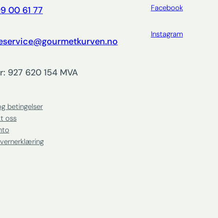
Facebook
9 00 61 77
Instagram
eservice@gourmetkurven.no
r: 927 620 154 MVA
og betingelser
t oss
nto
vernerklæring