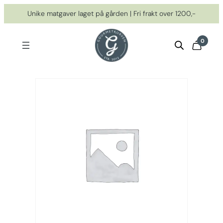
Hopp
Unike matgaver laget på gården | Fri frakt over 1200,-
til
innhold
0