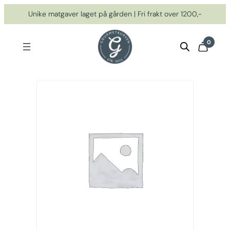
Hopp
Unike matgaver laget på gården | Fri frakt over 1200,-
til
innhold
0