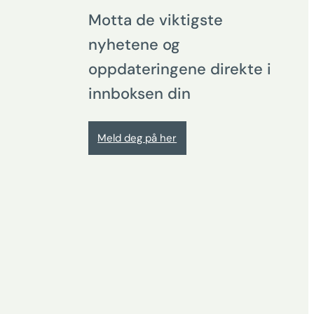
Motta de viktigste
nyhetene og
oppdateringene direkte i
innboksen din
Meld deg på her