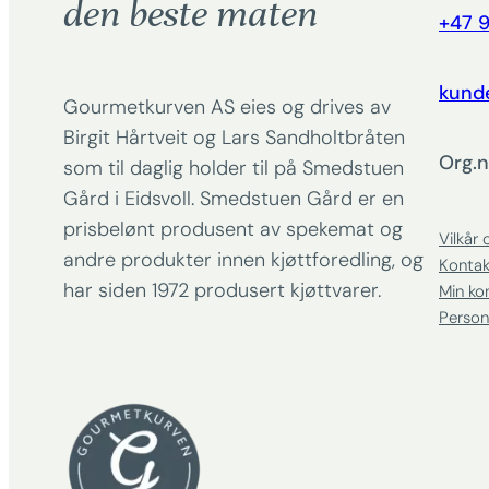
den beste maten
+47 9
kund
Gourmetkurven AS eies og drives av
Birgit Hårtveit og Lars Sandholtbråten
Org.n
som til daglig holder til på Smedstuen
Gård i Eidsvoll. Smedstuen Gård er en
prisbelønt produsent av spekemat og
Vilkår 
andre produkter innen kjøttforedling, og
Kontak
har siden 1972 produsert kjøttvarer.
Min ko
Person