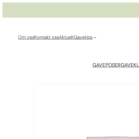
Hopp
til
innhold
Om oss
Kontakt oss
Aktuelt
Gavetips
GAVEPOSER
GAVEK