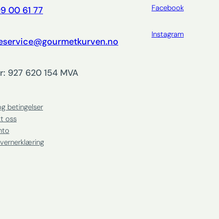
Facebook
9 00 61 77
Instagram
eservice@gourmetkurven.no
r: 927 620 154 MVA
og betingelser
t oss
nto
vernerklæring