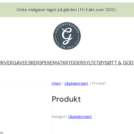
Unike matgaver laget på gården | Fri frakt over 1200,-
URVER
GAVEESKER
SPEKEMAT
KRYDDER
SYLTETØY
SØTT & GOD
Hjem
/
Ukategorisert
/ Produkt
Produkt
Kategori:
Ukategorisert