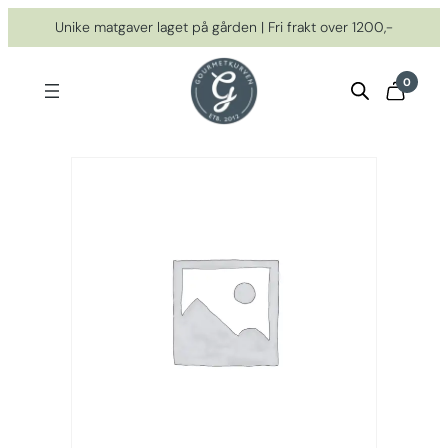
Hopp
Unike matgaver laget på gården | Fri frakt over 1200,-
til
innhold
0