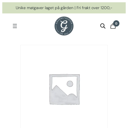
Hopp
Unike matgaver laget på gården | Fri frakt over 1200,-
til
innhold
0