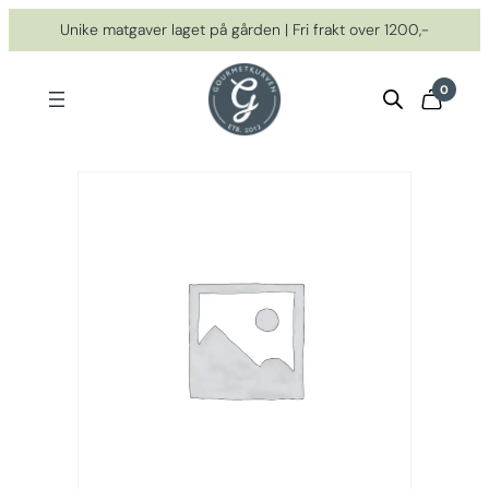
Hopp
Unike matgaver laget på gården | Fri frakt over 1200,-
til
innhold
0