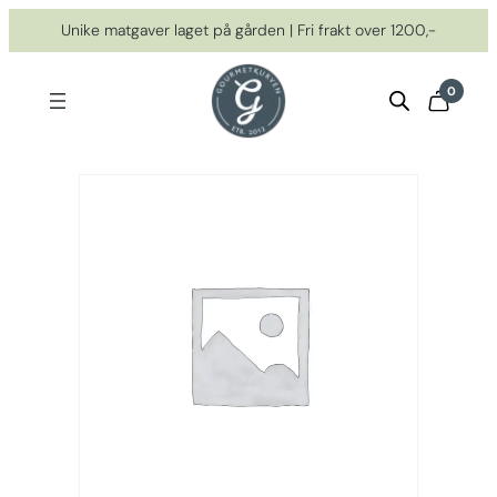
Hopp
Unike matgaver laget på gården | Fri frakt over 1200,-
til
innhold
0