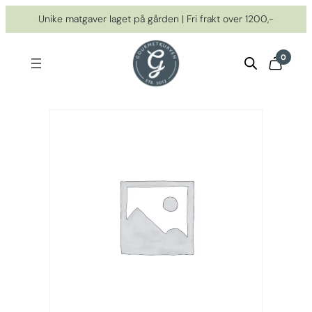
Hopp
Unike matgaver laget på gården | Fri frakt over 1200,-
til
innhold
0