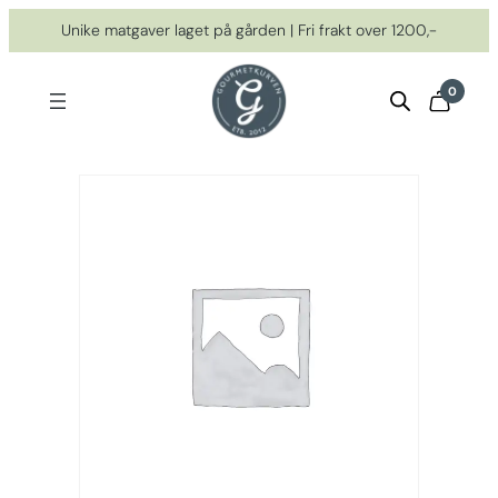
Hopp
Unike matgaver laget på gården | Fri frakt over 1200,-
til
innhold
0