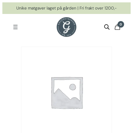
Hopp
Unike matgaver laget på gården | Fri frakt over 1200,-
til
innhold
0