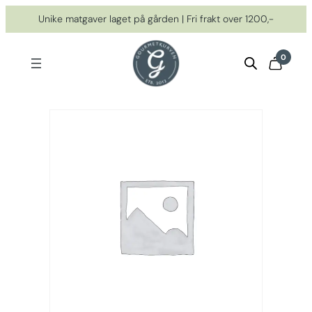
Hopp
Unike matgaver laget på gården | Fri frakt over 1200,-
til
innhold
0