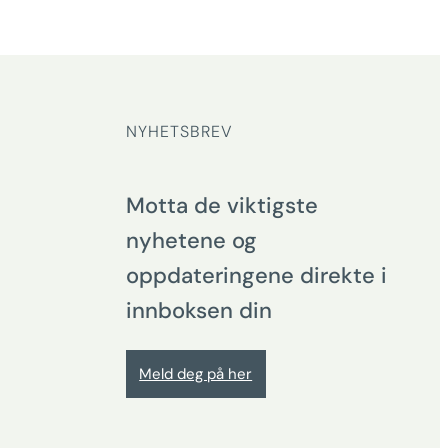
NYHETSBREV
Motta de viktigste
nyhetene og
oppdateringene direkte i
innboksen din
Meld deg på her