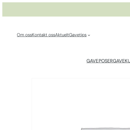
Hopp
til
innhold
Om oss
Kontakt oss
Aktuelt
Gavetips
GAVEPOSER
GAVEK