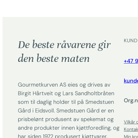
KUND
De beste råvarene gir
den beste maten
+47 9
kund
Gourmetkurven AS eies og drives av
Birgit Hårtveit og Lars Sandholtbråten
Org.n
som til daglig holder til på Smedstuen
Gård i Eidsvoll. Smedstuen Gård er en
prisbelønt produsent av spekemat og
Vilkår 
andre produkter innen kjøttforedling, og
Kontak
har siden 1972 produsert kjøttvarer.
Min ko