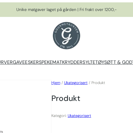
Unike matgaver laget på gården | Fri frakt over 1200,-
URVER
GAVEESKER
SPEKEMAT
KRYDDER
SYLTETØY
SØTT & GOD
Hjem
/
Ukategorisert
/ Produkt
Produkt
Kategori:
Ukategorisert