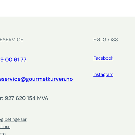
ESERVICE
FØLG OSS
Facebook
9 00 61 77
Instagram
eservice@gourmetkurven.no
r: 927 620 154 MVA
og betingelser
t oss
nto