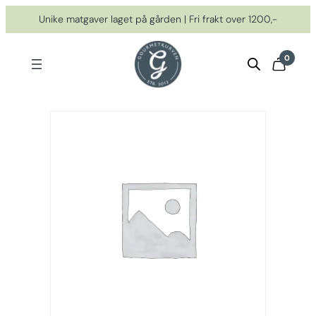
Hopp
Unike matgaver laget på gården | Fri frakt over 1200,-
til
innhold
0