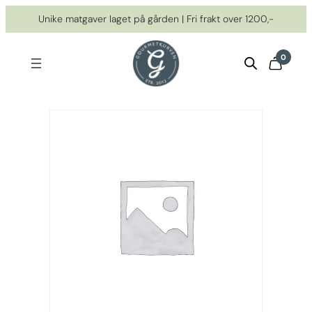
Hopp
Unike matgaver laget på gården | Fri frakt over 1200,-
til
innhold
0