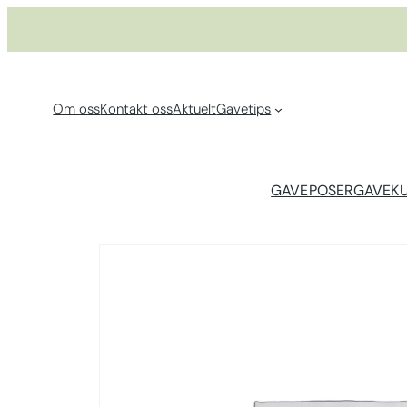
Hopp
til
innhold
Om oss
Kontakt oss
Aktuelt
Gavetips
GAVEPOSER
GAVEK