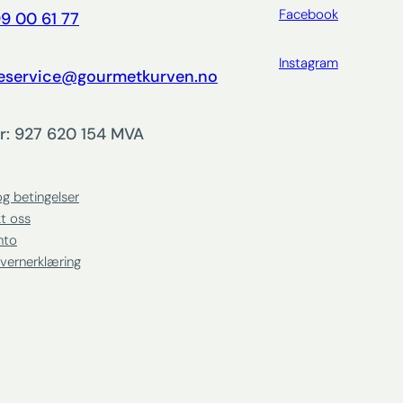
Facebook
9 00 61 77
Instagram
eservice@gourmetkurven.no
r: 927 620 154 MVA
og betingelser
t oss
nto
vernerklæring