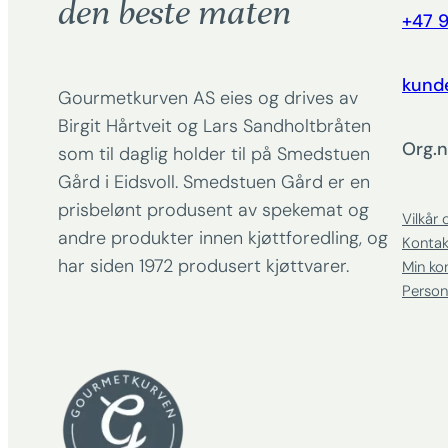
den beste maten
+47 9
kund
Gourmetkurven AS eies og drives av
Birgit Hårtveit og Lars Sandholtbråten
Org.n
som til daglig holder til på Smedstuen
Gård i Eidsvoll. Smedstuen Gård er en
prisbelønt produsent av spekemat og
Vilkår 
andre produkter innen kjøttforedling, og
Kontak
har siden 1972 produsert kjøttvarer.
Min ko
Person