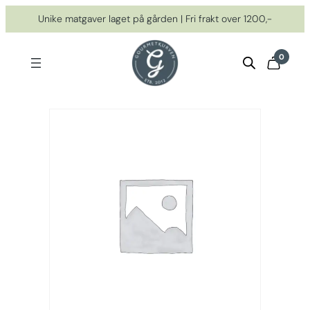
Hopp
Unike matgaver laget på gården | Fri frakt over 1200,-
til
innhold
0