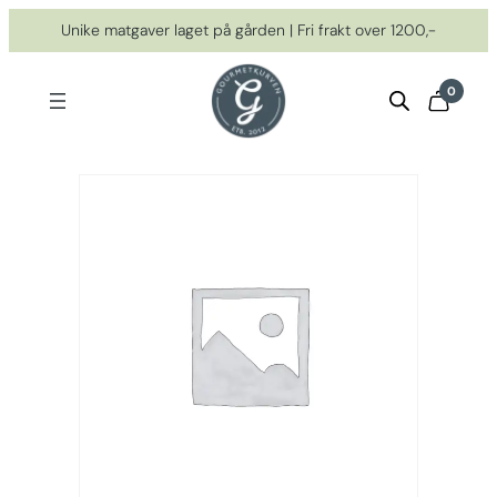
Hopp
Unike matgaver laget på gården | Fri frakt over 1200,-
til
innhold
0