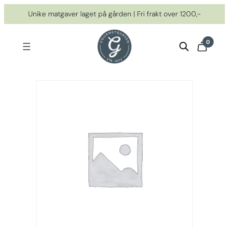
Hopp
Unike matgaver laget på gården | Fri frakt over 1200,-
til
innhold
0