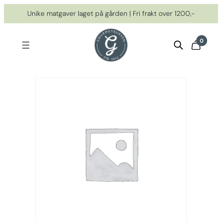
Hopp
Unike matgaver laget på gården | Fri frakt over 1200,-
til
innhold
0