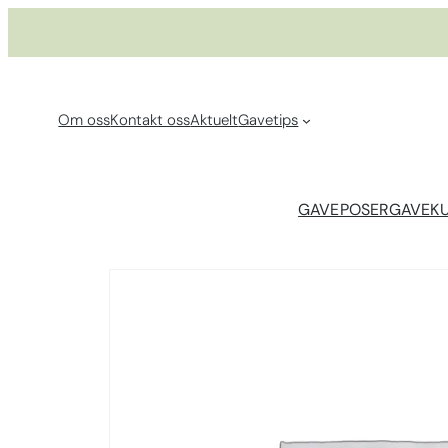
Hopp
til
innhold
Om oss
Kontakt oss
Aktuelt
Gavetips
GAVEPOSER
GAVEK