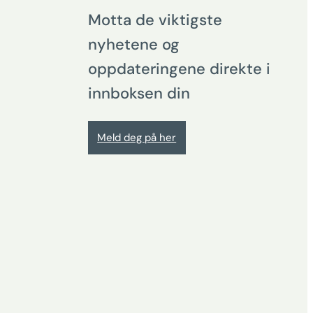
Motta de viktigste
nyhetene og
oppdateringene direkte i
innboksen din
Meld deg på her