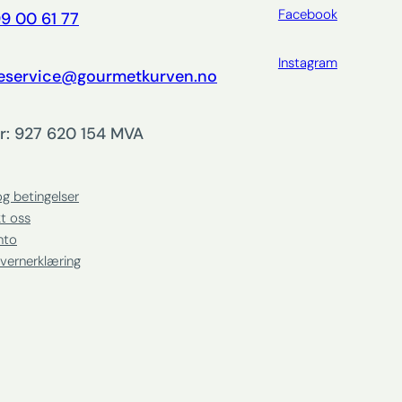
Facebook
9 00 61 77
Instagram
eservice@gourmetkurven.no
r: 927 620 154 MVA
og betingelser
t oss
nto
vernerklæring