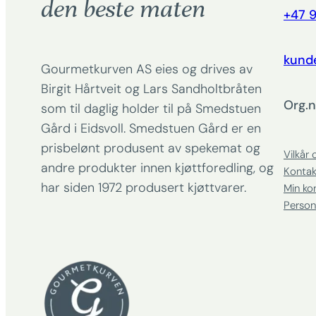
den beste maten
+47 9
kund
Gourmetkurven AS eies og drives av
Birgit Hårtveit og Lars Sandholtbråten
Org.n
som til daglig holder til på Smedstuen
Gård i Eidsvoll. Smedstuen Gård er en
prisbelønt produsent av spekemat og
Vilkår 
andre produkter innen kjøttforedling, og
Kontak
har siden 1972 produsert kjøttvarer.
Min ko
Person