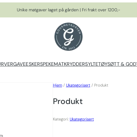
Unike matgaver laget på gården | Fri frakt over 1200,-
URVER
GAVEESKER
SPEKEMAT
KRYDDER
SYLTETØY
SØTT & GOD
Hjem
/
Ukategorisert
/ Produkt
Produkt
Kategori:
Ukategorisert