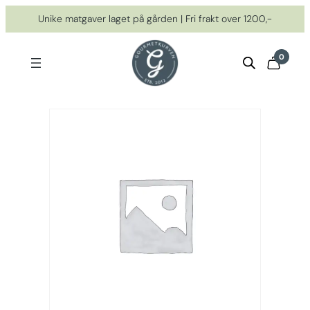
Hopp
Unike matgaver laget på gården | Fri frakt over 1200,-
til
innhold
0