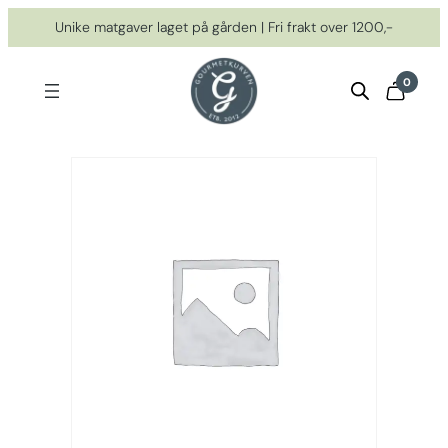
Hopp
Unike matgaver laget på gården | Fri frakt over 1200,-
til
innhold
0