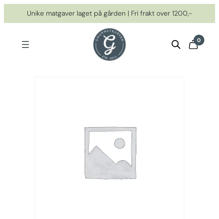
Hopp
Unike matgaver laget på gården | Fri frakt over 1200,-
til
innhold
0