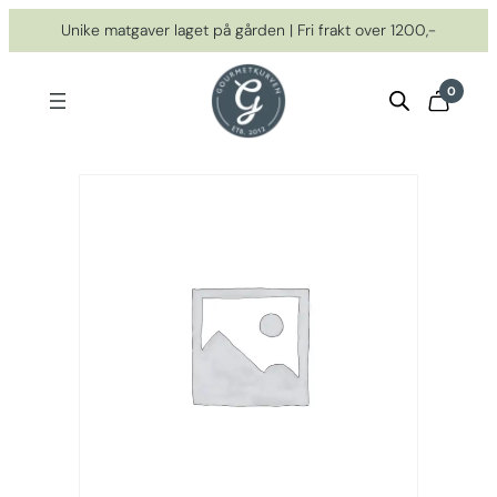
Hopp
Unike matgaver laget på gården | Fri frakt over 1200,-
til
innhold
0