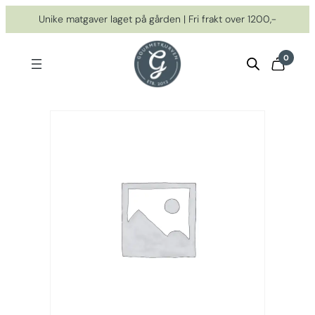
Hopp
Unike matgaver laget på gården | Fri frakt over 1200,-
til
innhold
0