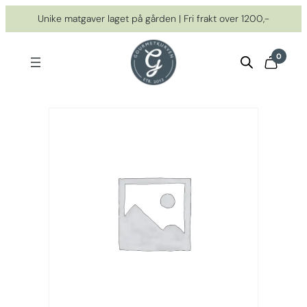
Hopp
Unike matgaver laget på gården | Fri frakt over 1200,-
til
innhold
0