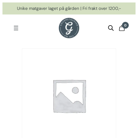
Hopp
Unike matgaver laget på gården | Fri frakt over 1200,-
til
innhold
0