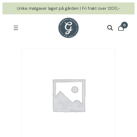
Hopp
Unike matgaver laget på gården | Fri frakt over 1200,-
til
innhold
0