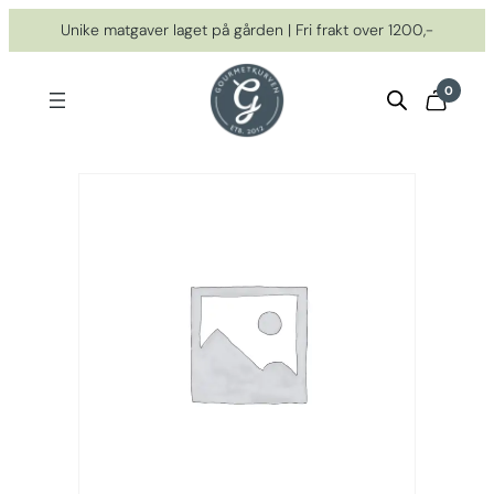
Hopp
Unike matgaver laget på gården | Fri frakt over 1200,-
til
innhold
0