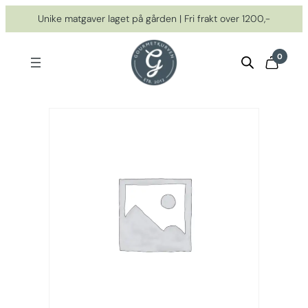
Hopp
Unike matgaver laget på gården | Fri frakt over 1200,-
til
innhold
0