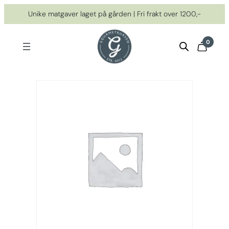
Hopp
Unike matgaver laget på gården | Fri frakt over 1200,-
til
innhold
0