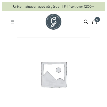
Hopp
Unike matgaver laget på gården | Fri frakt over 1200,-
til
innhold
0