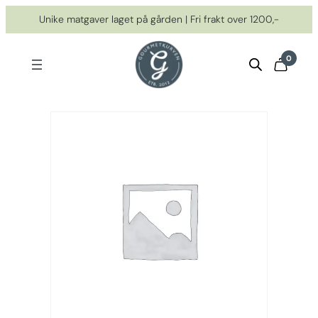
Hopp
Unike matgaver laget på gården | Fri frakt over 1200,-
til
innhold
0