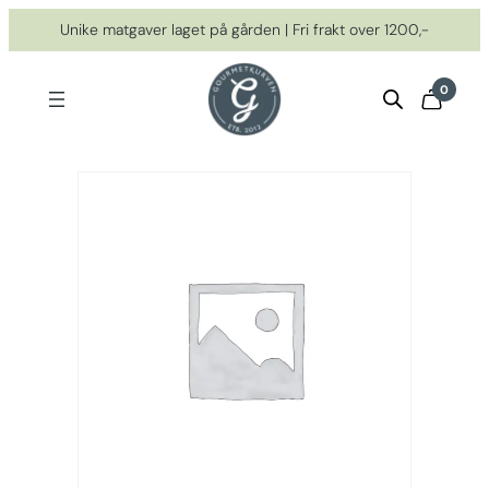
Hopp
Unike matgaver laget på gården | Fri frakt over 1200,-
til
innhold
0