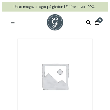
Hopp
Unike matgaver laget på gården | Fri frakt over 1200,-
til
innhold
0