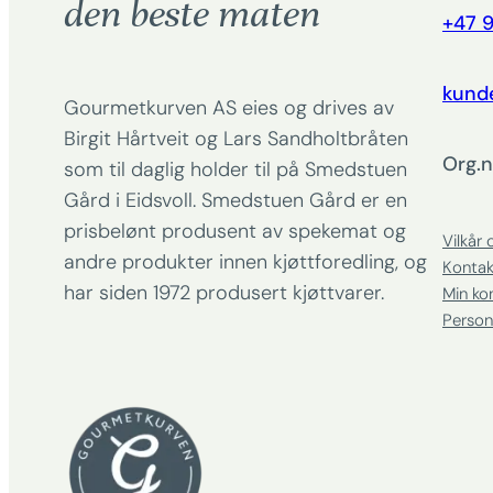
den beste maten
+47 9
kund
Gourmetkurven AS eies og drives av
Birgit Hårtveit og Lars Sandholtbråten
Org.n
som til daglig holder til på Smedstuen
Gård i Eidsvoll. Smedstuen Gård er en
prisbelønt produsent av spekemat og
Vilkår 
andre produkter innen kjøttforedling, og
Kontak
har siden 1972 produsert kjøttvarer.
Min ko
Person