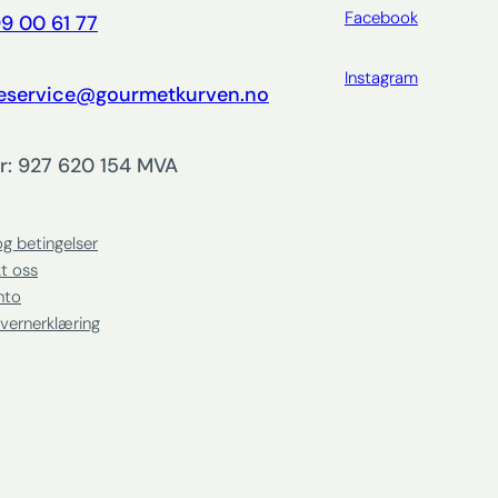
Facebook
9 00 61 77
Instagram
eservice@gourmetkurven.no
r: 927 620 154 MVA
og betingelser
t oss
nto
vernerklæring