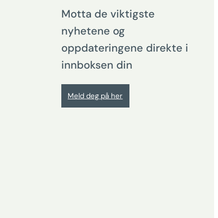
Motta de viktigste
nyhetene og
oppdateringene direkte i
innboksen din
Meld deg på her