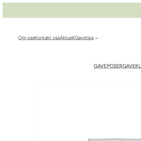
Hopp
til
innhold
Om oss
Kontakt oss
Aktuelt
Gavetips
GAVEPOSER
GAVEK