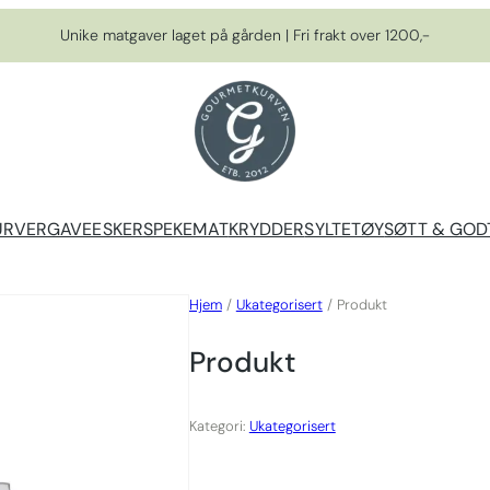
Unike matgaver laget på gården | Fri frakt over 1200,-
URVER
GAVEESKER
SPEKEMAT
KRYDDER
SYLTETØY
SØTT & GOD
Hjem
/
Ukategorisert
/ Produkt
Produkt
Kategori:
Ukategorisert