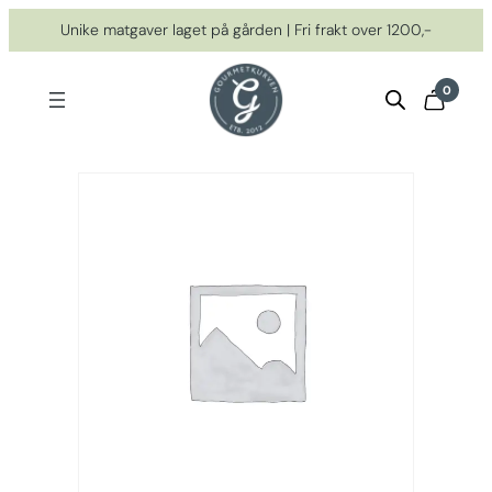
Hopp
Unike matgaver laget på gården | Fri frakt over 1200,-
til
innhold
0