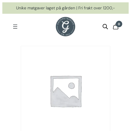
Hopp
Unike matgaver laget på gården | Fri frakt over 1200,-
til
innhold
0