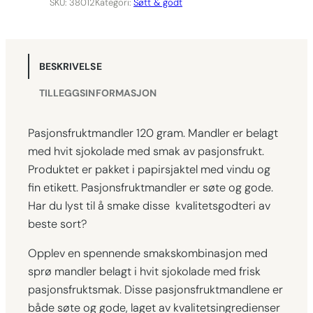
j
SKU:
38012
Kategori:
Søtt & godt
o
n
s
BESKRIVELSE
f
r
TILLEGGSINFORMASJON
u
k
Pasjonsfruktmandler 120 gram. Mandler er belagt
t
med hvit sjokolade med smak av pasjonsfrukt.
m
Produktet er pakket i papirsjaktel med vindu og
a
fin etikett. Pasjonsfruktmandler er søte og gode.
n
Har du lyst til å smake disse kvalitetsgodteri av
d
beste sort?
l
Opplev en spennende smakskombinasjon med
e
sprø mandler belagt i hvit sjokolade med frisk
r
pasjonsfruktsmak. Disse pasjonsfruktmandlene er
,
både søte og gode, laget av kvalitetsingredienser
1