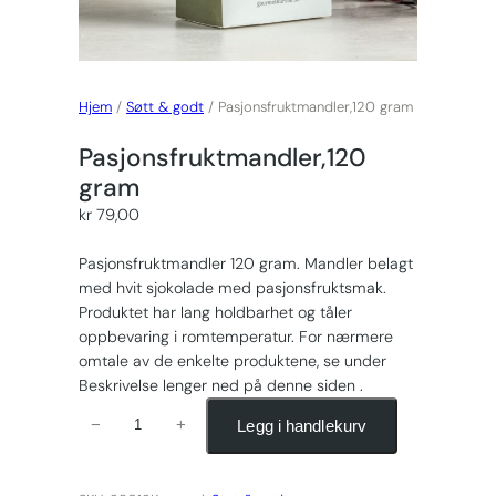
Hjem
/
Søtt & godt
/ Pasjonsfruktmandler,120 gram
Pasjonsfruktmandler,120
gram
kr
79,00
Pasjonsfruktmandler 120 gram. Mandler belagt
med hvit sjokolade med pasjonsfruktsmak.
Produktet har lang holdbarhet og tåler
oppbevaring i romtemperatur. For nærmere
omtale av de enkelte produktene, se under
Beskrivelse lenger ned på denne siden .
P
Legg i handlekurv
−
+
a
s