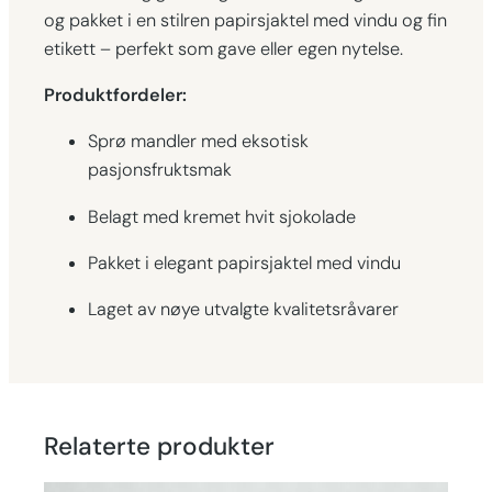
og pakket i en stilren papirsjaktel med vindu og fin
2
etikett – perfekt som gave eller egen nytelse.
0
g
Produktfordeler:
r
a
Sprø mandler med eksotisk
m
pasjonsfruktsmak
a
Belagt med kremet hvit sjokolade
n
t
Pakket i elegant papirsjaktel med vindu
a
l
Laget av nøye utvalgte kvalitetsråvarer
l
Relaterte produkter