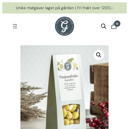
Hopp
Unike matgaver laget på gården | Fri frakt over 1200,-
til
innhold
0