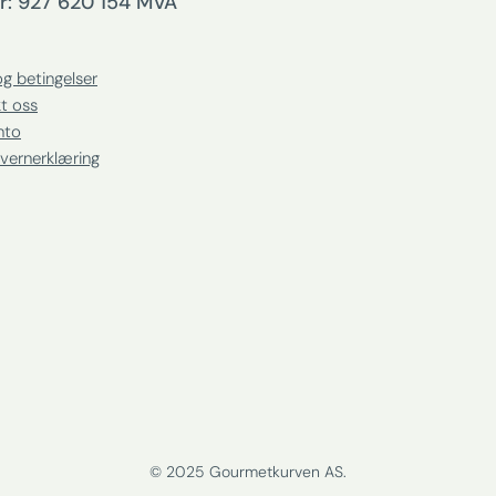
r: 927 620 154 MVA
og betingelser
t oss
nto
vernerklæring
© 2025 Gourmetkurven AS.