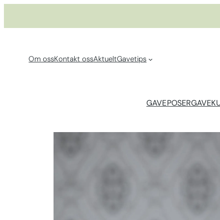
Hopp
til
innhold
Om oss
Kontakt oss
Aktuelt
Gavetips
GAVEPOSER
GAVEK