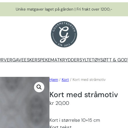
Unike matgaver laget på gården | Fri frakt over 1200,-
URVER
GAVEESKER
SPEKEMAT
KRYDDER
SYLTETØY
SØTT & GOD
Hjem
/
Kort
/ Kort med stråmotiv
Kort med stråmotiv
kr
20,00
Kort i størrelse 10×15 cm
Kort tekst