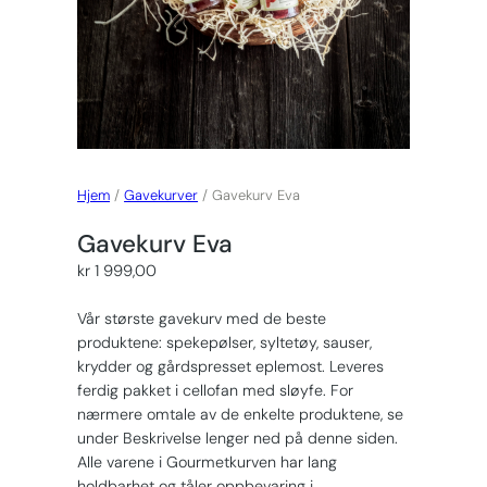
Hjem
/
Gavekurver
/ Gavekurv Eva
Gavekurv Eva
kr
1 999,00
Vår største gavekurv med de beste
produktene: spekepølser, syltetøy, sauser,
krydder og gårdspresset eplemost. Leveres
ferdig pakket i cellofan med sløyfe. For
nærmere omtale av de enkelte produktene, se
under Beskrivelse lenger ned på denne siden.
Alle varene i Gourmetkurven har lang
holdbarhet og tåler oppbevaring i