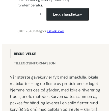
romtemperatur.
G
Legg i handlekurv
−
+
a
v
e
SKU:
12640
Kategori:
Gavekurver
k
u
r
BESKRIVELSE
v
E
TILLEGGSINFORMASJON
v
a
Vår største gavekurv er fylt med smakfulle, lokale
a
matskatter – og de fleste av produktene er laget
n
hjemme hos oss på gården, med lokale råvarer og
t
tradisjonelle metoder. Kurven settes sammen og
a
pakkes for hånd, og leveres i en solid flettet rund
l
kurv (Ø 35 cm) med cellofan og sløyfe – klar til å