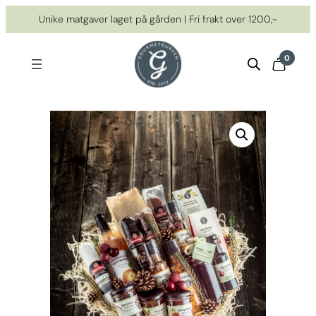
Hopp
Unike matgaver laget på gården | Fri frakt over 1200,-
til
innhold
0