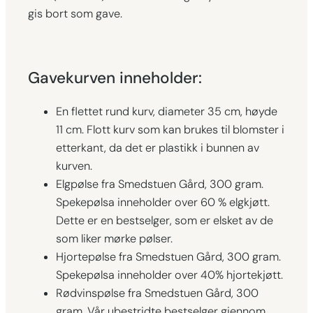
l
gis bort som gave.
Gavekurven inneholder:
En flettet rund kurv, diameter 35 cm, høyde
11 cm. Flott kurv som kan brukes til blomster i
etterkant, da det er plastikk i bunnen av
kurven.
Elgpølse fra Smedstuen Gård, 300 gram.
Spekepølsa inneholder over 60 % elgkjøtt.
Dette er en bestselger, som er elsket av de
som liker mørke pølser.
Hjortepølse fra Smedstuen Gård, 300 gram.
Spekepølsa inneholder over 40% hjortekjøtt.
Rødvinspølse fra Smedstuen Gård, 300
gram. Vår ubestridte bestselger gjennom