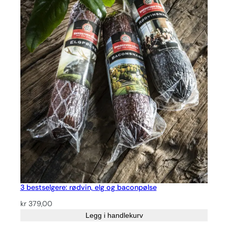
3 bestselgere: rødvin, elg og baconpølse
kr
379,00
Legg i handlekurv