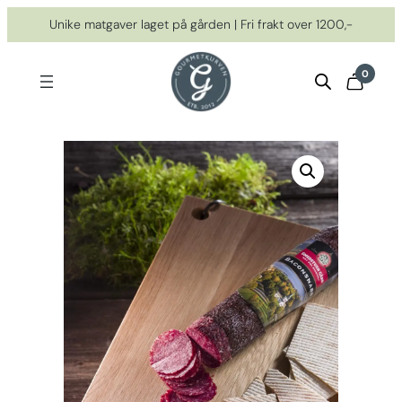
Hopp
Unike matgaver laget på gården | Fri frakt over 1200,-
til
innhold
0