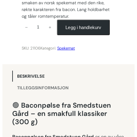
smaken av norsk spekemat med den rike,
røkte karakteren fra bacon. Lang holdbarhet
og tåler romtemperatur.
B
Legg i handlekurv
−
+
a
c
o
SKU:
21106
Kategori:
Spekemat
n
p
ø
BESKRIVELSE
l
s
TILLEGGSINFORMASJON
e
a
🟢
Baconpølse fra Smedstuen
n
Gård – en smakfull klassiker
t
(300 g)
a
l
Baconpølsen fra Smedstuen Gård
er en av våre