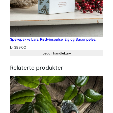
Spekepakke Lars. Rødvinspølse, Elg og Baconpølse.
kr
389,00
Legg i handlekurv
Relaterte produkter