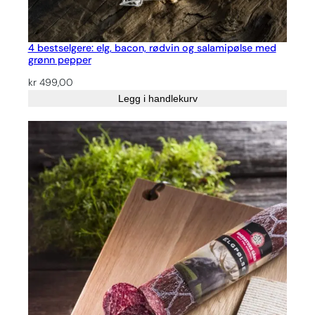
4 bestselgere: elg, bacon, rødvin og salamipølse med
grønn pepper
kr
499,00
Legg i handlekurv